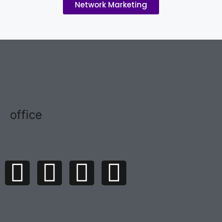
Network Marketing
office
Pakuan Regency Cluster Linggabuana, RT.02/RW.07,
Margajaya, Kec. Bogor Bar., Kota Bogor, Jawa Barat 16116